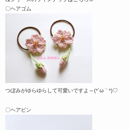
〇ヘアゴム
つぼみがゆらゆらして可愛いですよ～(*´ω｀*)♡
〇ヘアピン