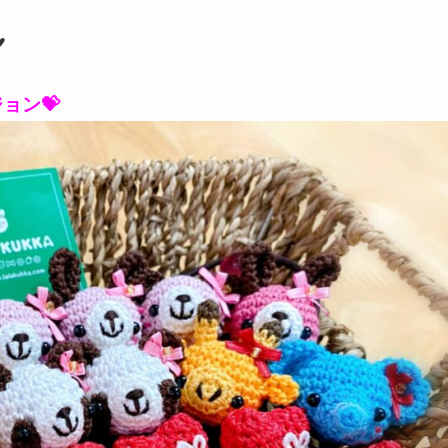
♥
ョン💝