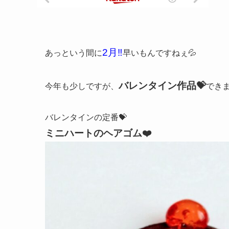
2月‼️
あっという間に
早いもんですねぇ💦
バレンタイン作品💝
今年も少しですが、
できま
バレンタインの定番💝
ミニハートのヘアゴム❤️