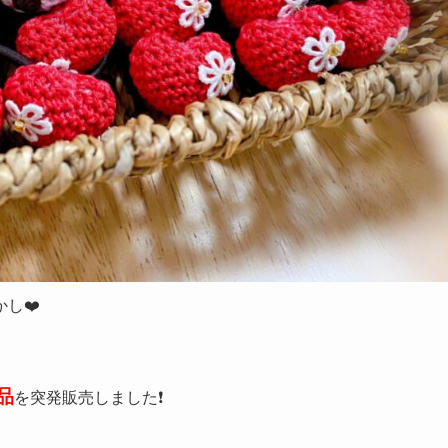
し❤️
品
を突発販売しました❗️