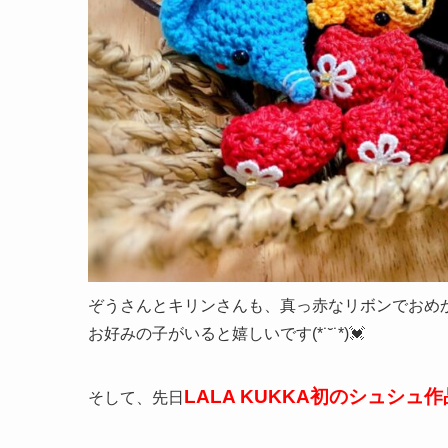
ぞうさんとキリンさんも、真っ赤なリボンでおめか
お好みの子がいると嬉しいです(*˙˘˙*)💓
LALA KUKKA初のシュシュ作
そして、先日