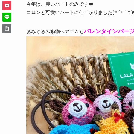
今年は、赤いハートのみです❤️
コロンと可愛いハートに仕上がりました(＊´ㅂ`＊)
バレンタインバージ
あみぐるみ動物ヘアゴムも