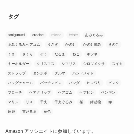
タグ
amigurumi
crochet
minne
tetote
あみぐるみ
あみぐるみヘアゴム
うさぎ
かぎ針
かぎ針編み
きのこ
くま
さくら
ぞう
だるま
ねこ
キツネ
キーホルダー
クリスマス
シマリス
シロツメクサ
スイカ
ストラップ
タンポポ
ダルマ
ハンドメイド
バッグチャーム
パッチンピン
パンダ
ヒマワリ
ピンク
ブローチ
ヘアクリップ
ヘアゴム
ヘアピン
ペンギン
マリン
リス
干支
干支ぐるみ
桜
縁起物
赤
達磨
雪だるま
黄色
Amazon アソシエイトに参加しています。