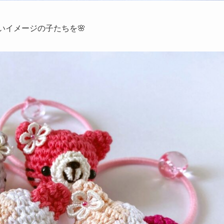
しいイメージの子たちを🌸