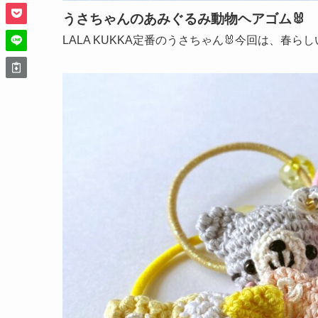
うさちゃんのあみぐるみ動物ヘアゴム🐰
LALA KUKKA定番のうさちゃん🐰今回は、春ら