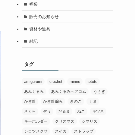
福袋
販売のお知らせ
資材や道具
雑記
タグ
amigurumi
crochet
minne
tetote
あみぐるみ
あみぐるみヘアゴム
うさぎ
かぎ針
かぎ針編み
きのこ
くま
さくら
ぞう
だるま
ねこ
キツネ
キーホルダー
クリスマス
シマリス
シロツメクサ
スイカ
ストラップ