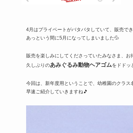
4月はプライベートがバタバタしていて、販売で
あっという間に5月になってしまいました💦
販売を楽しみにしてくださっていたみなさま、お
あみぐるみ動物ヘアゴム
久しぶりの
をドドッ
今回は、新年度用ということで、幼稚園のクラス
早速ご紹介していきますね🎵