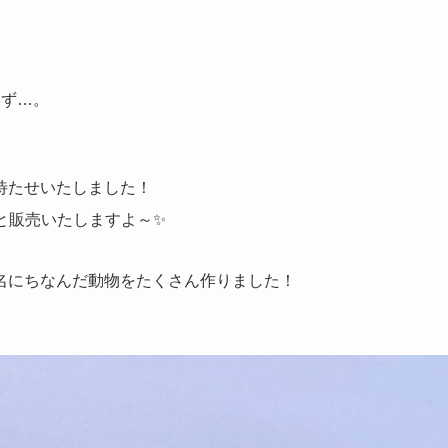
きず…。
待たせいたしました！
と販売いたしますよ～✨
名にちなんだ動物をたくさん作りました！