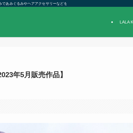
針編みであみぐるみやヘアアクセサリーなどを作っています。
LALA 
023年5月販売作品】