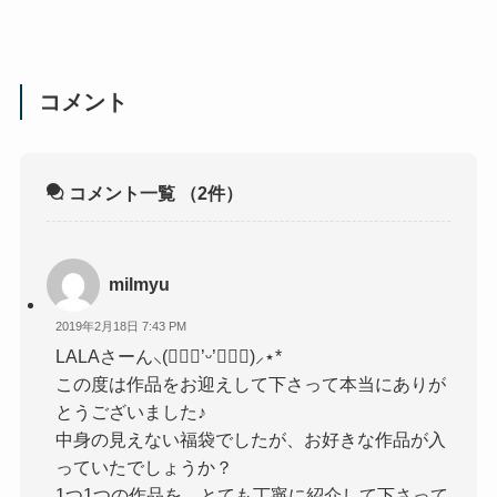
コメント
コメント一覧
（2件）
milmyu
2019年2月18日 7:43 PM
LALAさーん⸜(๑⃙⃘’ᵕ’๑⃙⃘)⸝⋆︎*
この度は作品をお迎えして下さって本当にありが
とうございました♪
中身の見えない福袋でしたが、お好きな作品が入
っていたでしょうか？
1つ1つの作品を、とても丁寧に紹介して下さって