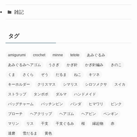
雑記
タグ
amigurumi
crochet
minne
tetote
あみぐるみ
あみぐるみヘアゴム
うさぎ
かぎ針
かぎ針編み
きのこ
くま
さくら
ぞう
だるま
ねこ
キツネ
キーホルダー
クリスマス
シマリス
シロツメクサ
スイカ
ストラップ
タンポポ
ダルマ
ハンドメイド
バッグチャーム
パッチンピン
パンダ
ヒマワリ
ピンク
ブローチ
ヘアクリップ
ヘアゴム
ヘアピン
ペンギン
マリン
リス
干支
干支ぐるみ
桜
縁起物
赤
達磨
雪だるま
黄色