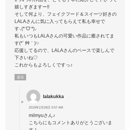
嬉しすぎますー!!
そして何より、フェイクフード＆スイーツ好きの
LALAさんに気に入ってもらえて私も幸せで
す⸜(*ˊᗜˋ*)⸝
私もいつもLALAさんの可愛い作品に癒されてま
す(*´ 艸｀)✨
応援してるので、LALAさんのペースで楽しんで
下さいね♡
これからもよろしくですっ♪
返信
lalakukka
2019年2月28日 9:57 AM
milmyuさん♪
こちらにもコメントありがとうございま
す！