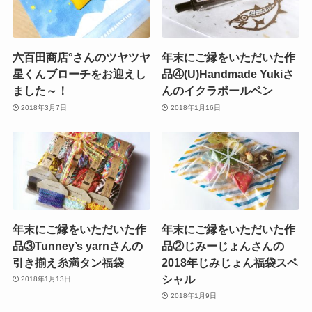
六百田商店°さんのツヤツヤ
年末にご縁をいただいた作
星くんブローチをお迎えし
品④(U)Handmade Yukiさ
ました～！
んのイクラボールペン
2018年3月7日
2018年1月16日
年末にご縁をいただいた作
年末にご縁をいただいた作
品③Tunney’s yarnさんの
品②じみーじょんさんの
引き揃え糸満タン福袋
2018年じみじょん福袋スペ
シャル
2018年1月13日
2018年1月9日