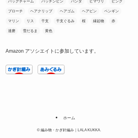
バッグチャーム
パッチンピン
パンダ
ヒマワリ
ピンク
ブローチ
ヘアクリップ
ヘアゴム
ヘアピン
ペンギン
マリン
リス
干支
干支ぐるみ
桜
縁起物
赤
達磨
雪だるま
黄色
Amazon アソシエイトに参加しています。
ホーム
©
編み物・かぎ針編み｜LALA KUKKA.