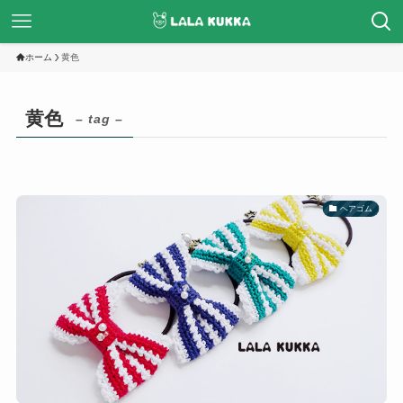
ホーム
黄色
黄色
– tag –
ヘアゴム