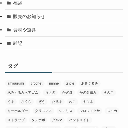
福袋
販売のお知らせ
資材や道具
雑記
タグ
amigurumi
crochet
minne
tetote
あみぐるみ
あみぐるみヘアゴム
うさぎ
かぎ針
かぎ針編み
きのこ
くま
さくら
ぞう
だるま
ねこ
キツネ
キーホルダー
クリスマス
シマリス
シロツメクサ
スイカ
ストラップ
タンポポ
ダルマ
ハンドメイド