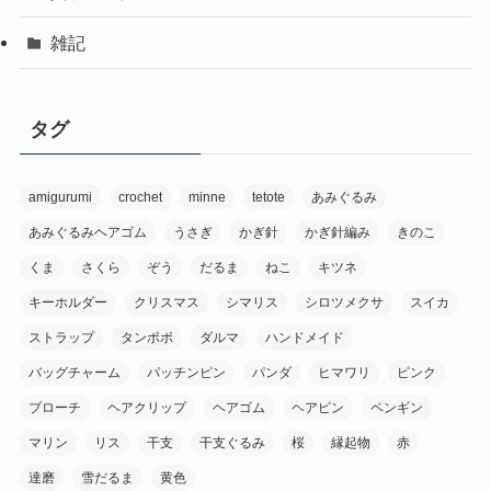
雑記
タグ
amigurumi
crochet
minne
tetote
あみぐるみ
あみぐるみヘアゴム
うさぎ
かぎ針
かぎ針編み
きのこ
くま
さくら
ぞう
だるま
ねこ
キツネ
キーホルダー
クリスマス
シマリス
シロツメクサ
スイカ
ストラップ
タンポポ
ダルマ
ハンドメイド
バッグチャーム
パッチンピン
パンダ
ヒマワリ
ピンク
ブローチ
ヘアクリップ
ヘアゴム
ヘアピン
ペンギン
マリン
リス
干支
干支ぐるみ
桜
縁起物
赤
達磨
雪だるま
黄色