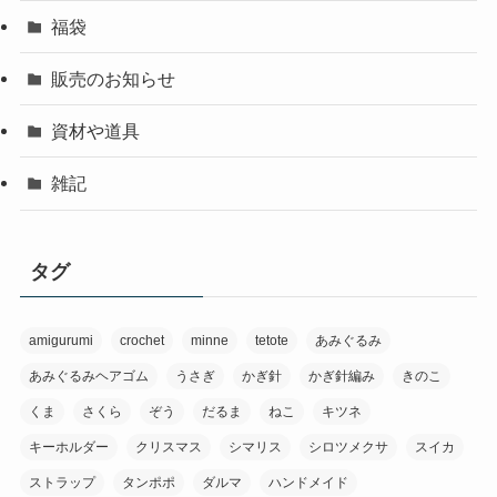
福袋
販売のお知らせ
資材や道具
雑記
タグ
amigurumi
crochet
minne
tetote
あみぐるみ
あみぐるみヘアゴム
うさぎ
かぎ針
かぎ針編み
きのこ
くま
さくら
ぞう
だるま
ねこ
キツネ
キーホルダー
クリスマス
シマリス
シロツメクサ
スイカ
ストラップ
タンポポ
ダルマ
ハンドメイド