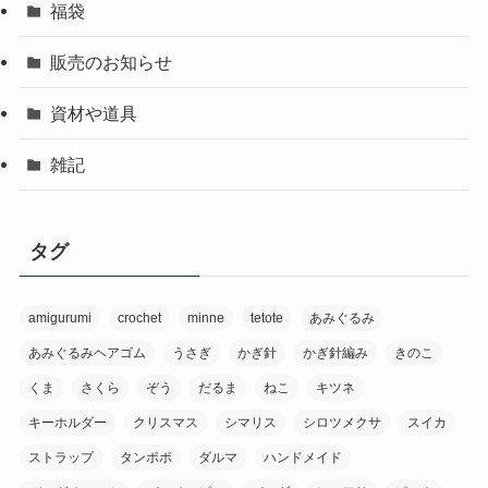
福袋
販売のお知らせ
資材や道具
雑記
タグ
amigurumi
crochet
minne
tetote
あみぐるみ
あみぐるみヘアゴム
うさぎ
かぎ針
かぎ針編み
きのこ
くま
さくら
ぞう
だるま
ねこ
キツネ
キーホルダー
クリスマス
シマリス
シロツメクサ
スイカ
ストラップ
タンポポ
ダルマ
ハンドメイド