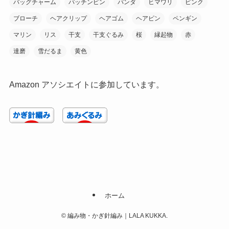
バッグチャーム
パッチンピン
パンダ
ヒマワリ
ピンク
ブローチ
ヘアクリップ
ヘアゴム
ヘアピン
ペンギン
マリン
リス
干支
干支ぐるみ
桜
縁起物
赤
達磨
雪だるま
黄色
Amazon アソシエイトに参加しています。
ホーム
©
編み物・かぎ針編み｜LALA KUKKA.